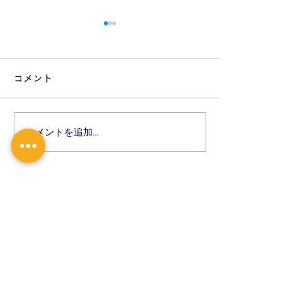
7月の休診・時間変更のお
5月の休診・時
しらせ
知らせ
コメント
7月 10日 金曜日 研修の
5月 9日 土曜日 研修の
ため 午後 休診 7月 11日
ため 休診 5月 14日 
土曜日 研修のため 休診 7
日 介護認定のため 17：
コメントを追加…
月 16日 木曜日 介護認定のた
30まで 5月 28日 木曜日 介
め 17：30まで 7月 23日 木
護認定のため 17
曜日 札幌市幼児健診の為
12：30まで 7月 30日 木曜
ご迷
日 介護認定のため
を、おかけいたし
17：30まで
卒、よろしくお願
ご迷惑
を、おかけいたしますが何
卒、よろしくお願い致します