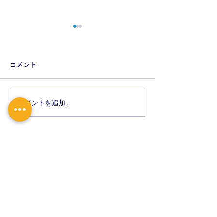
7月の休診・時間変更のお
5月の休診・時
しらせ
知らせ
コメント
7月 10日 金曜日 研修の
5月 9日 土曜日 研修の
ため 午後 休診 7月 11日
ため 休診 5月 14日 
土曜日 研修のため 休診 7
日 介護認定のため 17：
コメントを追加…
月 16日 木曜日 介護認定のた
30まで 5月 28日 木曜日 介
め 17：30まで 7月 23日 木
護認定のため 17
曜日 札幌市幼児健診の為
12：30まで 7月 30日 木曜
ご迷
日 介護認定のため
を、おかけいたし
17：30まで
卒、よろしくお願
ご迷惑
を、おかけいたしますが何
卒、よろしくお願い致します