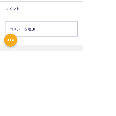
しらせ
知らせ
コメント
7月 10日 金曜日 研修の
5月 9日 土曜日 研修の
ため 午後 休診 7月 11日
ため 休診 5月 14日 
土曜日 研修のため 休診 7
日 介護認定のため 17：
コメントを追加…
月 16日 木曜日 介護認定のた
30まで 5月 28日 木曜日 介
め 17：30まで 7月 23日 木
護認定のため 17
曜日 札幌市幼児健診の為
12：30まで 7月 30日 木曜
ご迷
日 介護認定のため
を、おかけいたし
17：30まで
卒、よろしくお願
ご迷惑
を、おかけいたしますが何
卒、よろしくお願い致します