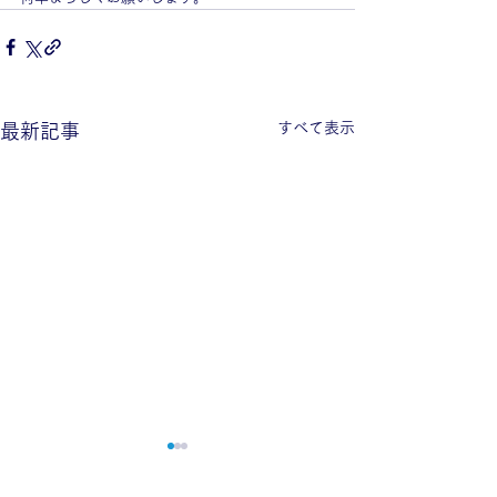
すべて表示
最新記事
7月の休診・時間変更のお
5月の休診・時