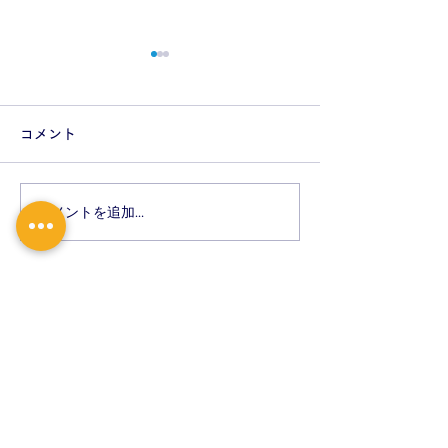
7月の休診・時間変更のお
5月の休診・時
しらせ
知らせ
コメント
7月 10日 金曜日 研修の
5月 9日 土曜日 研修の
ため 午後 休診 7月 11日
ため 休診 5月 14日 
土曜日 研修のため 休診 7
日 介護認定のため 17：
コメントを追加…
月 16日 木曜日 介護認定のた
30まで 5月 28日 木曜日 介
め 17：30まで 7月 23日 木
護認定のため 17
曜日 札幌市幼児健診の為
12：30まで 7月 30日 木曜
ご迷
日 介護認定のため
を、おかけいたし
17：30まで
卒、よろしくお願
ご迷惑
を、おかけいたしますが何
卒、よろしくお願い致します